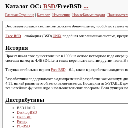
Каталог ОС:
BSD
/FreeBSD
...
Главная Страница
|
Каталог
|
Изменения
|
НовыеКомментарии
|
Пользовател
Это незавершенная статья, вы можете дополнить ее, пройдя по ссылке 
Free BSD
– свободная (BSD)
UNIX
-подобная операционная система, предна
История
Проект начал свое существование в 1993 на основе исходного кода опера
системы на код из 4.4BSD-Lite, а также переписать многие другие части. В
Текущая стабильная версия
Free BSD
– 6.1, также в разработке находится ве
Разработчики поддерживают в одновременной разработке как минимум дв
4.11, на ней развитие этой ветки заканчивается. Последняя из 5-STABLE до
все новейшие функции ядра и пользовательских программ. Если функция п
Дистрибутивы
BSD-HALO
DesktopBSD
FreeSBIE
Frenzy
PC-BSD