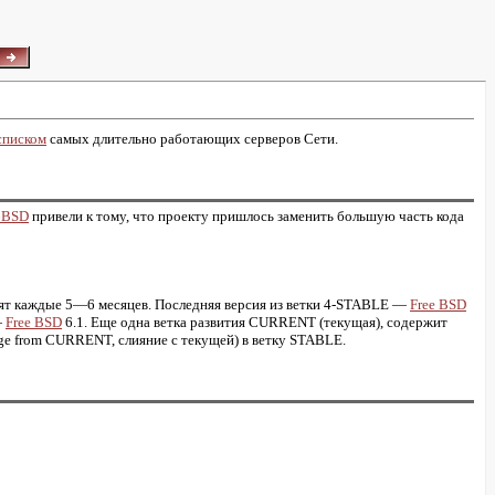
списком
самых длительно работающих серверов Сети.
6BSD
привели к тому, что проекту пришлось заменить большую часть кода
одят каждые 5—6 месяцев. Последняя версия из ветки 4-STABLE —
Free BSD
—
Free BSD
6.1. Еще одна ветка развития CURRENT (текущая), содержит
rge from CURRENT, слияние с текущей) в ветку STABLE.