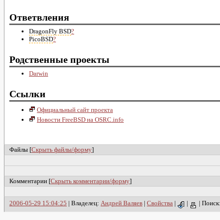
Ответвления
DragonFly BSD
?
PicoBSD
?
Родственные проекты
Darwin
Ссылки
Официальный сайт проекта
Новости FreeBSD на OSRC.info
Файлы [
Скрыть файлы/форму
]
Комментарии [
Скрыть комментарии/форму
]
2006-05-29 15:04:25
| Владелец:
Андрей Валяев
|
Свойства
|
|
|
Поиск