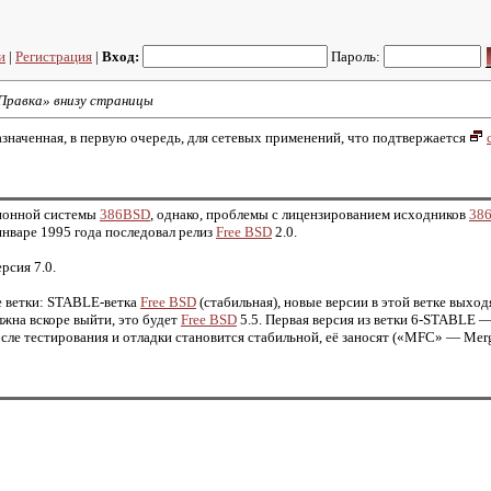
и
|
Регистрация
|
Вход:
Пароль:
«Правка» внизу страницы
значенная, в первую очередь, для сетевых применений, что подтвержается
ционной системы
386BSD
, однако, проблемы с лицензированием исходников
38
 январе 1995 года последовал релиз
Free BSD
2.0.
рсия 7.0.
е ветки: STABLE-ветка
Free BSD
(стабильная), новые версии в этой ветке вых
лжна вскоре выйти, это будет
Free BSD
5.5. Первая версия из ветки 6-STABLE 
осле тестирования и отладки становится стабильной, её заносят («MFC» — Me