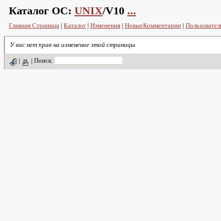
Каталог ОС:
UNIX
/V10
...
Главная Страница
|
Каталог
|
Изменения
|
НовыеКомментарии
|
Пользовател
У вас нет прав на изменение этой страницы.
|
|
Поиск: