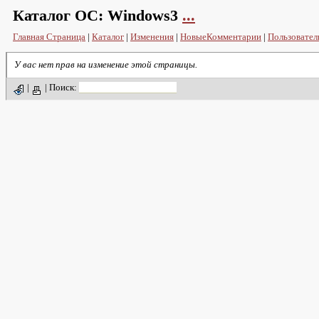
Каталог ОС:
Windows3
...
Главная Страница
|
Каталог
|
Изменения
|
НовыеКомментарии
|
Пользовател
У вас нет прав на изменение этой страницы.
|
|
Поиск: