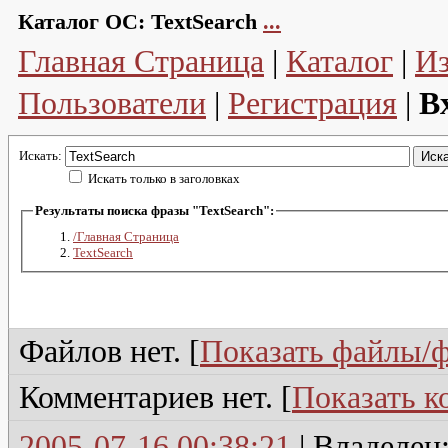
Каталог ОС:
TextSearch
...
Главная Страница
|
Каталог
|
И
Пользователи
|
Регистрация
|
В
Искать:
Искать только в заголовках
Результаты поиска фразы "TextSearch":
/Главная Страница
TextSearch
Файлов нет. [
Показать файлы/
Комментариев нет. [
Показать 
2005-07-16 00:38:21
| Владелец