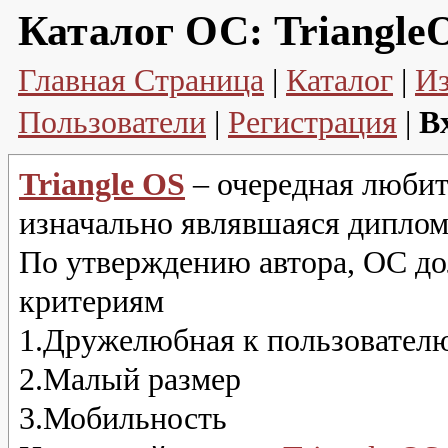
Каталог ОС:
Triangle
Главная Страница
|
Каталог
|
И
Пользователи
|
Регистрация
|
В
Triangle OS
– очередная любит
изначально являвшаяся диплом
По утверждению автора, ОС д
критериям
1.Дружелюбная к пользовател
2.Малый размер
3.Мобильность