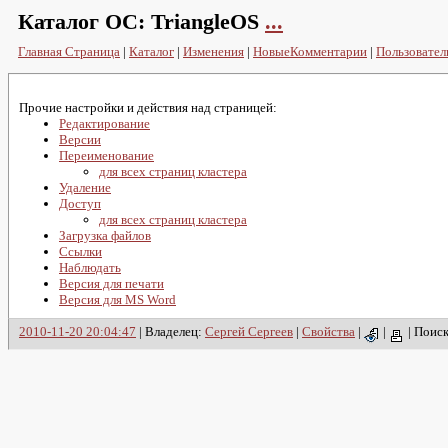
Каталог ОС:
TriangleOS
...
Главная Страница
|
Каталог
|
Изменения
|
НовыеКомментарии
|
Пользовател
Прочие настройки и действия над страницей:
Редактирование
Версии
Переименование
для всех страниц кластера
Удаление
Доступ
для всех страниц кластера
Загрузка файлов
Ссылки
Наблюдать
Версия для печати
Версия для MS Word
2010-11-20 20:04:47
| Владелец:
Сергей Сергеев
|
Свойства
|
|
|
Поис