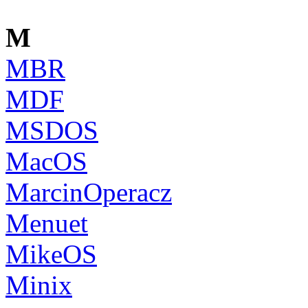
M
MBR
MDF
MSDOS
MacOS
MarcinOperacz
Menuet
MikeOS
Minix