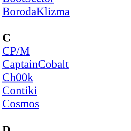
BorodaKlizma
C
CP/M
CaptainCobalt
Ch00k
Contiki
Cosmos
D