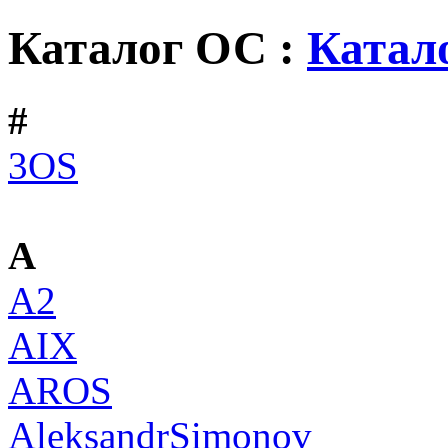
Каталог ОС :
Катал
#
3OS
A
A2
AIX
AROS
AleksandrSimonov