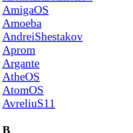
AmigaOS
Amoeba
AndreiShestakov
Aprom
Argante
AtheOS
AtomOS
AvreliuS11
B