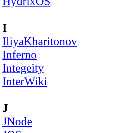
HydrixOS
I
IliyaKharitonov
Inferno
Integeity
InterWiki
J
JNode